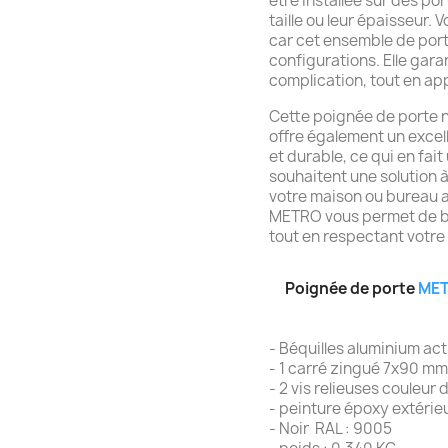
être installée sur des po
taille ou leur épaisseur.
car cet ensemble de port
configurations. Elle garan
complication, tout en app
Cette poignée de porte n
offre également un excell
et durable, ce qui en fai
souhaitent une solution 
votre maison ou bureau 
METRO vous permet de bé
tout en respectant votre
Poignée de porte
MET
- Béquilles aluminium ac
- 1 carré zingué 7x90 m
- 2 vis relieuses couleur
- peinture époxy extérie
- Noir RAL : 9005