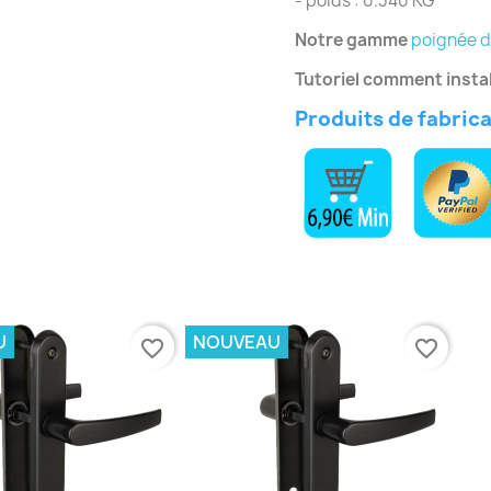
- poids : 0.340 KG
Notre gamme
poignée d
Tutoriel comment instal
Produits de fabric
U
NOUVEAU
favorite_border
favorite_border