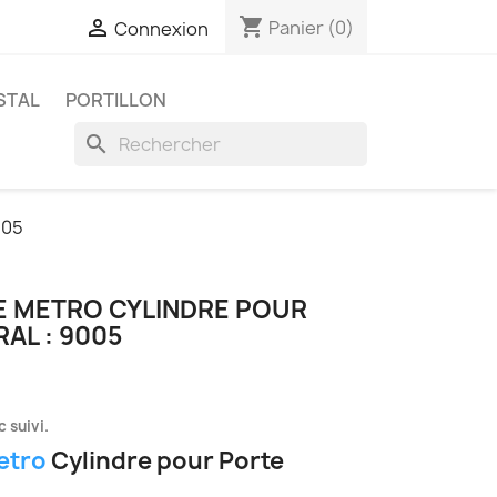
shopping_cart

Panier
(0)
Connexion
STAL
PORTILLON
search
005
E METRO CYLINDRE POUR
AL : 9005
 suivi.
etro
Cylindre pour Porte