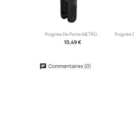
Aperçu rapide


Poignée De Porte METRO...
Poignée 
10,49 €
Commentaires (0)