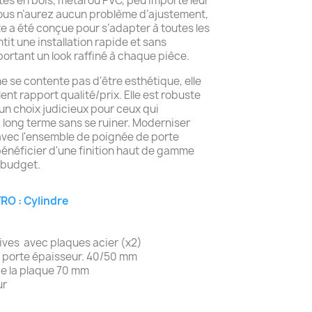
rtes en bois, métal ou PVC, peu importe leur
 Vous n’aurez aucun problème d’ajustement,
e a été conçue pour s’adapter à toutes les
tit une installation rapide et sans
ortant un look raffiné à chaque pièce.
e se contente pas d'être esthétique, elle
ent rapport qualité/prix. Elle est robuste
t un choix judicieux pour ceux qui
à long terme sans se ruiner. Moderniser
avec l'ensemble de poignée de porte
néficier d'une finition haut de gamme
 budget.
RO : Cylindre
tives avec plaques acier (x2)
m porte épaisseur. 40/50 mm
 de la plaque 70 mm
ur