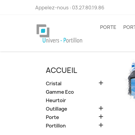
Appelez-nous :
03.27.80.19.86
PORTE
POR
ACCUEIL

Cristal
Gamme Eco
Heurtoir

Outillage

Porte

Portillon