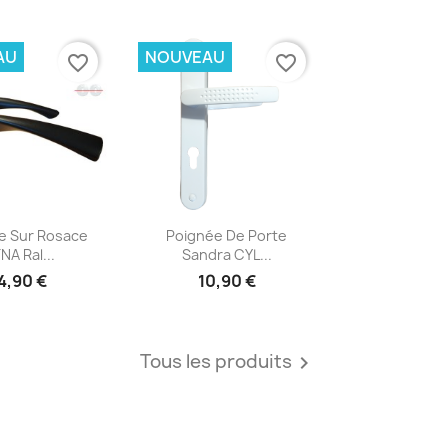
AU
NOUVEAU
favorite_border
favorite_border
erçu rapide
Aperçu rapide

e Sur Rosace
Poignée De Porte
NA Ral...
Sandra CYL...
4,90 €
10,90 €
Tous les produits
