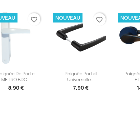
UVEAU
NOUVEAU
NOUVE
favorite_border
favorite_border
Aperçu rapide
Aperçu rapide
Ap



oignée De Porte
Poignée Portail
Poigné
METRO BDC...
Universelle...
ET
8,90 €
7,90 €
1