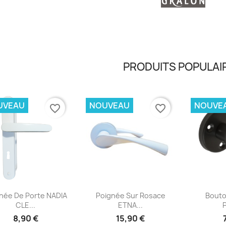
PRODUITS POPULAI
UVEAU
NOUVEAU
NOUVE
favorite_border
favorite_border
Aperçu rapide
Aperçu rapide
Ap



née De Porte NADIA
Poignée Sur Rosace
Bouto
CLE...
ETNA...
P
8,90 €
15,90 €