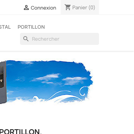
shopping_cart

Panier
(0)
Connexion
STAL
PORTILLON
search
PORTILLON.