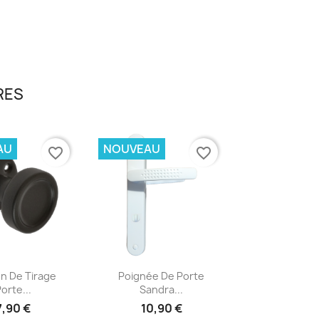
RES
AU
NOUVEAU
favorite_border
favorite_border
erçu rapide
Aperçu rapide

n De Tirage
Poignée De Porte
orte...
Sandra...
7,90 €
10,90 €