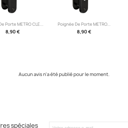
Aperçu rapide
Aperçu rapide

De Porte METRO CLE...
Poignée De Porte METRO...
8,90 €
8,90 €
Aucun avis n'a été publié pour le moment.
res spéciales