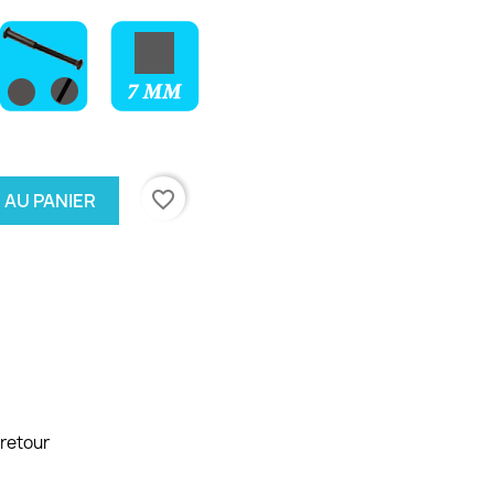
favorite_border
 AU PANIER
 retour