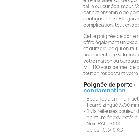
être installée sur des po
taille ou leur épaisseur.
car cet ensemble de port
configurations. Elle garan
complication, tout en app
Cette poignée de porte n
offre également un excell
et durable, ce qui en fai
souhaitent une solution 
votre maison ou bureau 
METRO vous permet de bé
tout en respectant votre
Poignée de porte :
condamnation
- Béquilles aluminium ac
- 1 carré zingué 7x90 m
- 2 vis relieuses couleur
- peinture époxy extérie
- Noir RAL : 9005
- poids : 0.340 KG