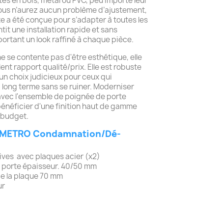
rtes en bois, métal ou PVC, peu importe leur
 Vous n’aurez aucun problème d’ajustement,
e a été conçue pour s’adapter à toutes les
tit une installation rapide et sans
ortant un look raffiné à chaque pièce.
e se contente pas d'être esthétique, elle
ent rapport qualité/prix. Elle est robuste
t un choix judicieux pour ceux qui
à long terme sans se ruiner. Moderniser
avec l'ensemble de poignée de porte
néficier d'une finition haut de gamme
 budget.
METRO Condamnation/Dé-
tives avec plaques acier (x2)
m porte épaisseur. 40/50 mm
 de la plaque 70 mm
ur