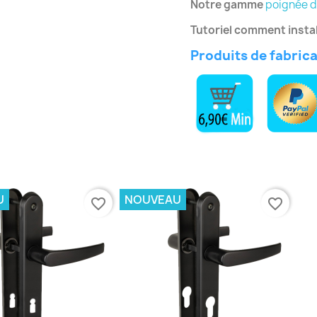
Notre gamme
poignée d
Tutoriel comment instal
Produits de fabric
U
NOUVEAU
favorite_border
favorite_border