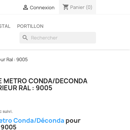
shopping_cart

Panier
(0)
Connexion
STAL
PORTILLON
search
r Ral : 9005
TE METRO CONDA/DECONDA
IEUR RAL : 9005
 suivi.
etro Conda/Déconda
pour
: 9005