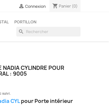
shopping_cart

Panier
(0)
Connexion
STAL
PORTILLON
search
E NADIA CYLINDRE POUR
AL : 9005
 suivi.
adia CYL
pour Porte intérieur