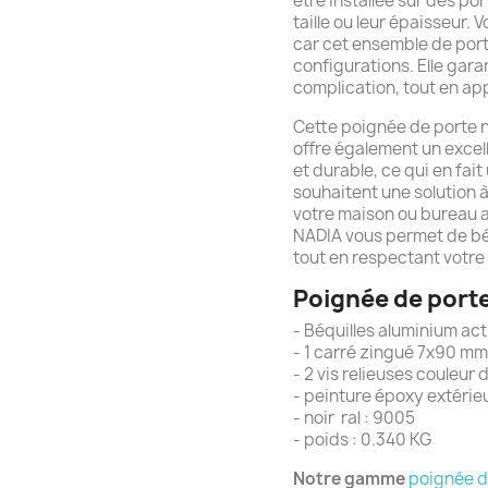
être installée sur des po
taille ou leur épaisseur.
car cet ensemble de port
configurations. Elle garan
complication, tout en app
Cette poignée de porte n
offre également un excell
et durable, ce qui en fai
souhaitent une solution 
votre maison ou bureau 
NADIA vous permet de bé
tout en respectant votre
Poignée de porte
- Béquilles aluminium ac
- 1 carré zingué 7x90 m
- 2 vis relieuses couleur
- peinture époxy extérie
- noir ral : 9005
- poids : 0.340 KG
Notre gamme
poignée d