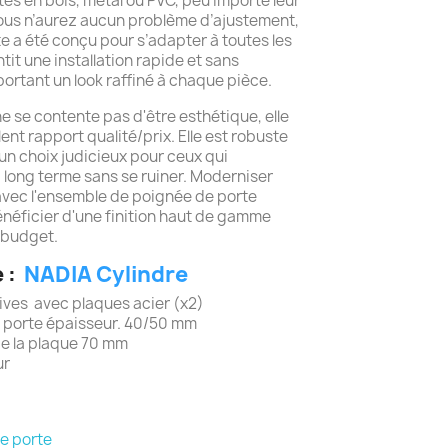
rtes en bois, métal ou PVC, peu importe leur
 Vous n’aurez aucun problème d’ajustement,
e a été conçu pour s’adapter à toutes les
tit une installation rapide et sans
ortant un look raffiné à chaque pièce.
e se contente pas d'être esthétique, elle
ent rapport qualité/prix. Elle est robuste
t un choix judicieux pour ceux qui
à long terme sans se ruiner. Moderniser
avec l'ensemble de poignée de porte
néficier d'une finition haut de gamme
 budget.
 :
NADIA Cylindre
tives avec plaques acier (x2)
m porte épaisseur. 40/50 mm
 de la plaque 70 mm
ur
e porte