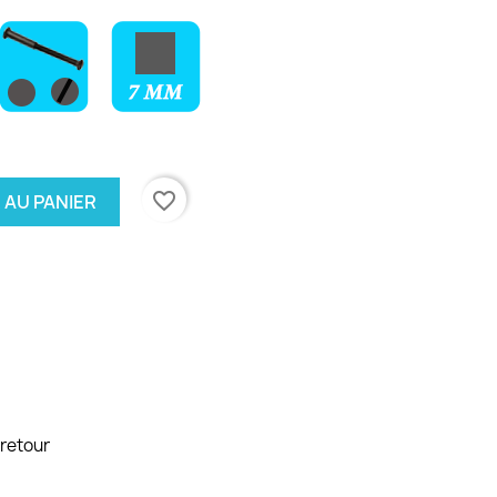
favorite_border
 AU PANIER
 retour