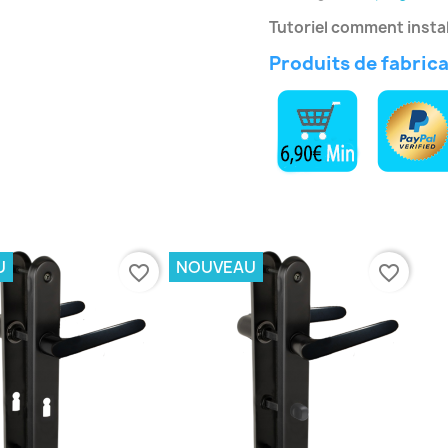
Tutoriel comment instal
Produits de fabric
U
NOUVEAU
favorite_border
favorite_border