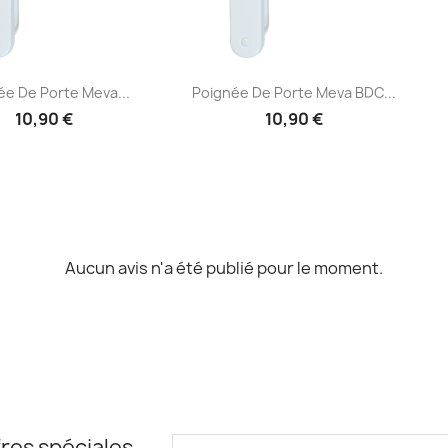
Aperçu rapide
Aperçu rapide

ée De Porte Meva...
Poignée De Porte Meva BDC...
10,90 €
10,90 €
Aucun avis n'a été publié pour le moment.
res spéciales