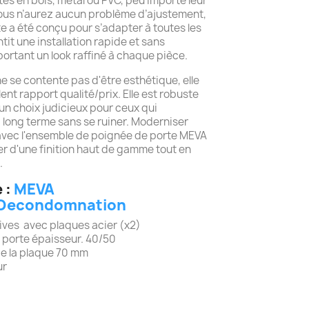
rtes en bois, métal ou PVC, peu importe leur
 Vous n’aurez aucun problème d’ajustement,
e a été conçu pour s’adapter à toutes les
tit une installation rapide et sans
ortant un look raffiné à chaque pièce.
e se contente pas d'être esthétique, elle
ent rapport qualité/prix. Elle est robuste
t un choix judicieux pour ceux qui
à long terme sans se ruiner. Moderniser
avec l'ensemble de poignée de porte MEVA
r d'une finition haut de gamme tout en
.
 :
MEVA
Decondomnation
tives avec plaques acier (x2)
 porte épaisseur. 40/50
 de la plaque 70 mm
ur