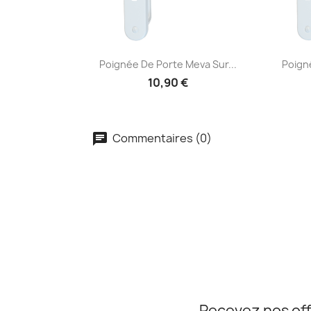
Aperçu rapide


Poignée De Porte Meva Sur...
Poign
10,90 €
Commentaires (0)
Recevez nos off