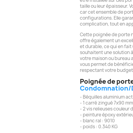
être installée sur des po
taille ou leur épaisseur.
car cet ensemble de port
configurations. Elle garan
complication, tout en app
Cette poignée de porte n
offre également un excell
et durable, ce qui en fai
souhaitent une solution 
votre maison ou bureau 
vous permet de bénéficie
respectant votre budget
Poignée de porte
Condomnation/
- Béquilles aluminium ac
- 1 carré zingué 7x90 mm
- 2 vis relieuses couleur
- peinture époxy extérie
- blanc ral : 9010
- poids : 0.340 KG