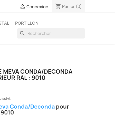
shopping_cart

Panier
(0)
Connexion
STAL
PORTILLON
search
TE MEVA CONDA/DECONDA
IEUR RAL : 9010
 suivi.
eva Conda/Deconda
pour
: 9010