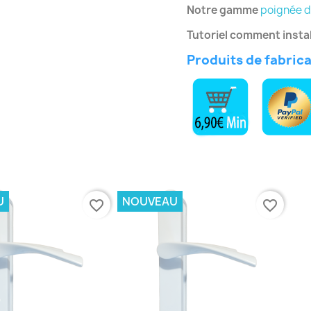
Notre gamme
poignée d
Tutoriel comment instal
Produits de fabric
U
NOUVEAU
favorite_border
favorite_border