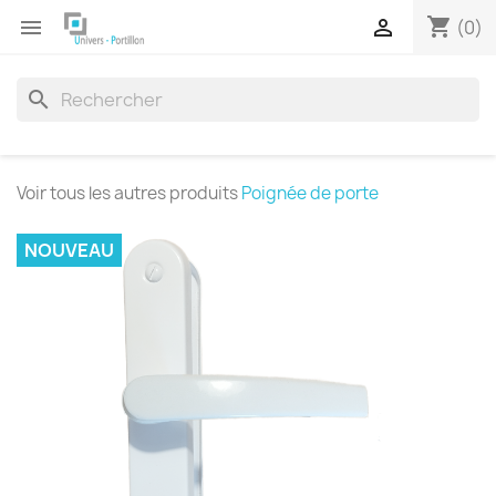
shopping_cart


(0)
search
Voir tous les autres produits
Poignée de porte
NOUVEAU