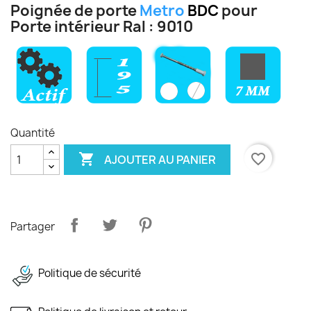
Poignée de porte
Metro
BDC
pour
Porte intérieur Ral : 9010
Quantité

favorite_border
AJOUTER AU PANIER
Partager
Politique de sécurité