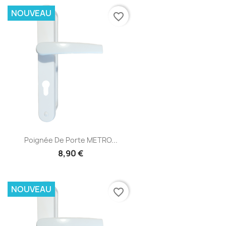
NOUVEAU
favorite_border
Poignée De Porte METRO...
8,90 €
NOUVEAU
favorite_border