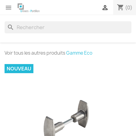
shopping_cart


(0)
search
Voir tous les autres produits
Gamme Eco
NOUVEAU