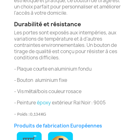
esthétique et pratique, ce bouton de tirage est
un choix parfait pour personnaliser et améliorer
l'accès à votre domicile.
Durabilité et résistance
Les portes sont exposés aux intempéries, aux
variations de température et à d’autres
contraintes environnementales. Un bouton de
tirage de qualité est conçu pour résister à ces
conditions difficiles.
-
Plaque
courte en
aluminium fondu
-
Bouton
aluminium
fixe
-
Vis
métal/
bois
couleur
rosace
-
Peinture
époxy
extérieur Ral Noir
:
9005
-
Poids
: 0,134 KG
Produits de fabrication Européennes