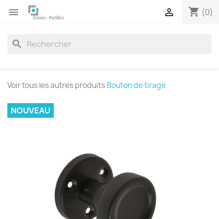
shopping_cart


(0)
search
Voir tous les autres produits
Bouton de tirage
NOUVEAU